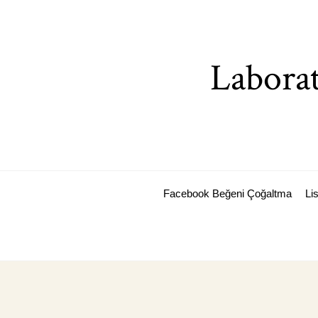
Skip
to
content
Laborat
Facebook Beğeni Çoğaltma
Li