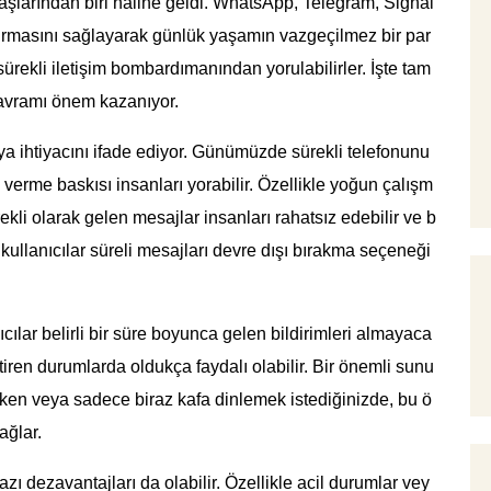
taşlarından biri haline geldi. WhatsApp, Telegram, Signal
im kurmasını sağlayarak günlük yaşamın vazgeçilmez bir par
sürekli iletişim bombardımanından yorulabilirler. İşte tam
 kavramı önem kazanıyor.
eya ihtiyacını ifade ediyor. Günümüzde sürekli telefonunu
 verme baskısı insanları yorabilir. Özellikle yoğun çalışm
li olarak gelen mesajlar insanları rahatsız edebilir ve b
, kullanıcılar süreli mesajları devre dışı bırakma seçeneği
ıcılar belirli bir süre boyunca gelen bildirimleri almayaca
ktiren durumlarda oldukça faydalı olabilir. Bir önemli sunu
ken veya sadece biraz kafa dinlemek istediğinizde, bu ö
ağlar.
zı dezavantajları da olabilir. Özellikle acil durumlar vey