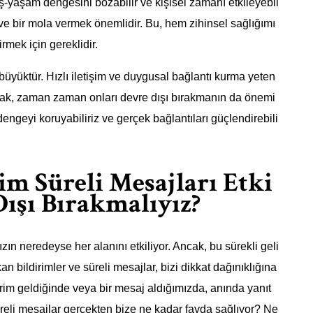
iş-yaşam dengesini bozabilir ve kişisel zamanı etkileyebil
 ve bir mola vermek önemlidir. Bu, hem zihinsel sağlığımı
mek için gereklidir.
 büyüktür. Hızlı iletişim ve duygusal bağlantı kurma yeten
 Ancak, zaman zaman onları devre dışı bırakmanın da önemi
engeyi koruyabiliriz ve gerçek bağlantıları güçlendirebili
im Süreli Mesajları Etki
Dışı Bırakmalıyız?
zın neredeyse her alanını etkiliyor. Ancak, bu sürekli geli
an bildirimler ve süreli mesajlar, bizi dikkat dağınıklığına
ldirim geldiğinde veya bir mesaj aldığımızda, anında yanıt
reli mesajlar gerçekten bize ne kadar fayda sağlıyor? Ne