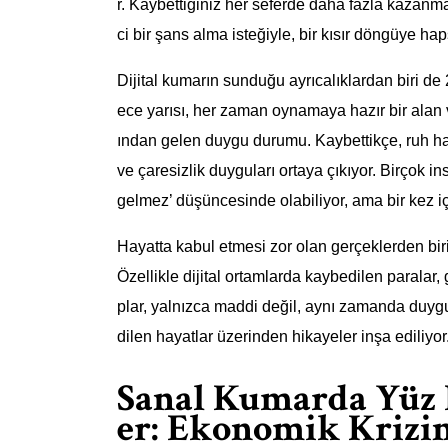
r. Kaybettiğiniz her seferde daha fazla kazanma 
ci bir şans alma isteğiyle, bir kısır döngüye h
Dijital kumarın sunduğu ayrıcalıklardan biri de 2
ece yarısı, her zaman oynamaya hazır bir alan 
ından gelen duygu durumu. Kaybettikçe, ruh hali
ve çaresizlik duyguları ortaya çıkıyor. Birçok
gelmez’ düşüncesinde olabiliyor, ama bir kez iç
Hayatta kabul etmesi zor olan gerçeklerden bir
Özellikle dijital ortamlarda kaybedilen paralar
plar, yalnızca maddi değil, aynı zamanda duygus
dilen hayatlar üzerinden hikayeler inşa ediliyor
Sanal Kumarda Yüz 
er: Ekonomik Krizi