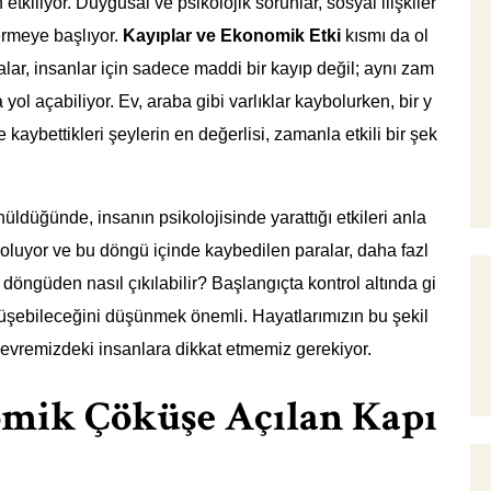
tkiliyor. Duygusal ve psikolojik sorunlar, sosyal ilişkiler
ermeye başlıyor.
Kayıplar ve Ekonomik Etki
kısmı da ol
ar, insanlar için sadece maddi bir kayıp değil; aynı zam
ol açabiliyor. Ev, araba gibi varlıklar kaybolurken, bir y
e kaybettikleri şeylerin en değerlisi, zamanla etkili bir şek
üldüğünde, insanın psikolojisinde yarattığı etkileri anla
oluyor ve bu döngü içinde kaybedilen paralar, daha fazl
 döngüden nasıl çıkılabilir? Başlangıçta kontrol altında gi
nüşebileceğini düşünmek önemli. Hayatlarımızın bu şekil
çevremizdeki insanlara dikkat etmemiz gerekiyor.
mik Çöküşe Açılan Kapı