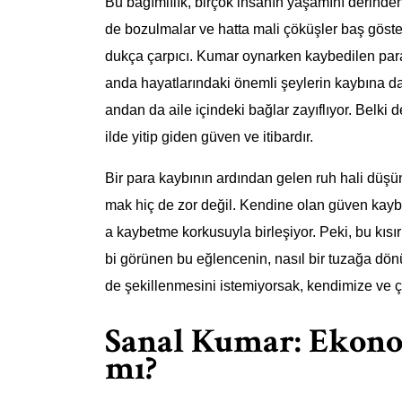
Bu bağımlılık, birçok insanın yaşamını derinden e
de bozulmalar ve hatta mali çöküşler baş göst
dukça çarpıcı. Kumar oynarken kaybedilen paral
anda hayatlarındaki önemli şeylerin kaybına da y
andan da aile içindeki bağlar zayıflıyor. Belki d
ilde yitip giden güven ve itibardır.
Bir para kaybının ardından gelen ruh hali düşün
mak hiç de zor değil. Kendine olan güven kayb
a kaybetme korkusuyla birleşiyor. Peki, bu kısır
bi görünen bu eğlencenin, nasıl bir tuzağa dö
de şekillenmesini istemiyorsak, kendimize ve 
Sanal Kumar: Ekono
mı?