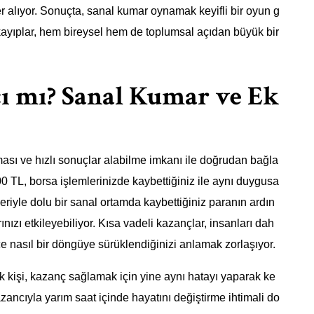
er alıyor. Sonuçta, sanal kumar oynamak keyifli bir oyun g
kayıplar, hem bireysel hem de toplumsal açıdan büyük bir
ı mı? Sanal Kumar ve Ek
rması ve hızlı sonuçlar alabilme imkanı ile doğrudan bağla
00 TL, borsa işlemlerinizde kaybettiğiniz ile aynı duygusa
kleriyle dolu bir sanal ortamda kaybettiğiniz paranın ardın
nızı etkileyebiliyor. Kısa vadeli kazançlar, insanları dah
çe nasıl bir döngüye sürüklendiğinizi anlamak zorlaşıyor.
k kişi, kazanç sağlamak için yine aynı hatayı yaparak ke
zancıyla yarım saat içinde hayatını değiştirme ihtimali do