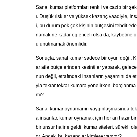
Sanal kumar platformları renkli ve cazip bir şek
r. Düşük riskler ve yüksek kazanç vaadiyle, ins
i, bu durum pek çok kişinin bütçesini tehdit ede
namak ne kadar eğlenceli olsa da, kaybetme 
u unutmamak önemlidir.
Sonuçta, sanal kumar sadece bir oyun değil. Kü
ar aile bütçelerinden kesintiler yaparak, gelece
nun değil, etrafındaki insanların yaşamını da 
yla tekrar tekrar kumara yönelirken, borçlanma d
mi?
Sanal kumar oynamanın yaygınlaşmasında teknolo
a insanlar, kumar oynamak için her an hazır bir
bir unsur haline geldi. kumar siteleri, sürekli o
or. Ancak, bu kazançlar kimlere yarıyor?