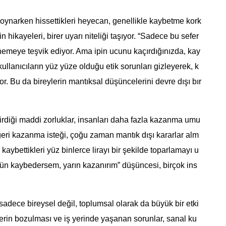
 oynarken hissettikleri heyecan, genellikle kaybetme kork
n hikayeleri, birer uyarı niteliği taşıyor. “Sadece bu sefer
nemeye teşvik ediyor. Ama ipin ucunu kaçırdığınızda, kay
, kullanıcıların yüz yüze olduğu etik sorunları gizleyerek, k
 Bu da bireylerin mantıksal düşüncelerini devre dışı bır
tirdiği maddi zorluklar, insanları daha fazla kazanma umu
 geri kazanma isteği, çoğu zaman mantık dışı kararlar alm
 kaybettikleri yüz binlerce lirayı bir şekilde toparlamayı u
ugün kaybedersem, yarın kazanırım” düşüncesi, birçok ins
sadece bireysel değil, toplumsal olarak da büyük bir etki
şkilerin bozulması ve iş yerinde yaşanan sorunlar, sanal ku