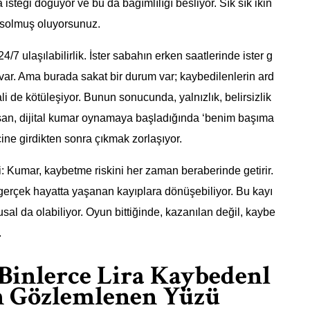
isteği doğuyor ve bu da bağımlılığı besliyor. Sık sık ikin
apsolmuş oluyorsunuz.
4/7 ulaşılabilirlik. İster sabahın erken saatlerinde ister g
var. Ama burada sakat bir durum var; kaybedilenlerin ard
 de kötüleşiyor. Bunun sonucunda, yalnızlık, belirsizlik
 insan, dijital kumar oynamaya başladığında ‘benim başıma
ine girdikten sonra çıkmak zorlaşıyor.
i: Kumar, kaybetme riskini her zaman beraberinde getirir.
, gerçek hayatta yaşanan kayıplara dönüşebiliyor. Bu kayı
al da olabiliyor. Oyun bittiğinde, kazanılan değil, kaybe
.
Binlerce Lira Kaybedenl
n Gözlemlenen Yüzü