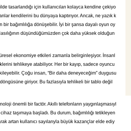
ilde tasarlandığı için kullanıcıları kolayca kendine çekiyo
anlar kendilerini bu dünyaya kaptırıyor. Ancak, ne yazık k
n bir bağımlılığa dönüşebilir. İyi bir şansa dayalı oyun oy
olasılığının düşündüğümüzden çok daha yüksek olduğun
resel ekonomiye etkileri zamanla belirginleşiyor. İnsanl
klerini tehlikeye atabiliyor. Her bir kayıp, sadece oyuncu
etkileyebilir. Çoğu insan, “Bir daha deneyeceğim” duygusu
öngüsüne giriyor. Bu fazlasıyla tehlikeli bir tablo değil
ji önemli bir factör. Akıllı telefonların yaygınlaşmasıyl
 cihaz taşımaya başladı. Bu durum, bağımlılığı tetikleyen
larak artan kullanıcı sayılarıyla büyük kazançlar elde ediy