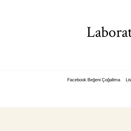
Skip
to
content
Laborat
Facebook Beğeni Çoğaltma
Li