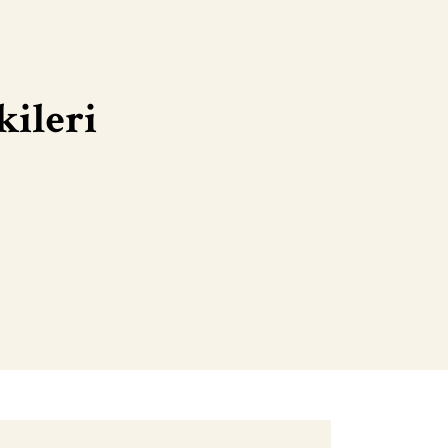
kileri