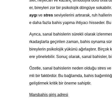
sler, heyecan ve kazanç umuduyla dolu olsa d
er, bireyleri zor bir psikolojik döngüye sokabili
aygı
ve
stres
seviyelerini artırarak, ruh hallerin
e daha fazla bahis yapma ihtiyacı hisseder. Bu d
Ayrıca, sanal bahislerin sürekli olarak izlenmesi
rkadaşlarla geçirilen zaman, bahis oynama süresi
bireylerin psikolojik yükünü ağırlaştırır. Birçok
ere yönelebilir. Sonuç olarak, sanal bahisler, bir
Özetle, sanal bahislerin neden olduğu stres ve 
mli bir faktördür. Bu bağlamda, bahis bağımlılı
geliştirmek kritik bir öneme sahiptir.
Marsbahis giriş adresi