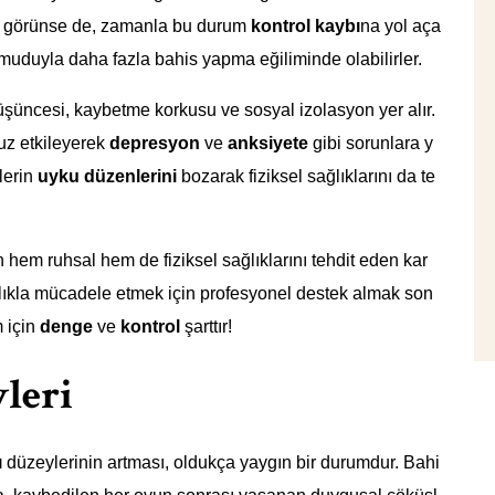
ibi görünse de, zamanla bu durum
kontrol kaybı
na yol aça
me umuduyla daha fazla bahis yapma eğiliminde olabilirler.
 düşüncesi, kaybetme korkusu ve sosyal izolasyon yer alır.
suz etkileyerek
depresyon
ve
anksiyete
gibi sorunlara y
ylerin
uyku düzenlerini
bozarak fiziksel sağlıklarını da te
n hem ruhsal hem de fiziksel sağlıklarını tehdit eden kar
ılıkla mücadele etmek için profesyonel destek almak son
m için
denge
ve
kontrol
şarttır!
leri
ı
düzeylerinin artması, oldukça yaygın bir durumdur. Bahi