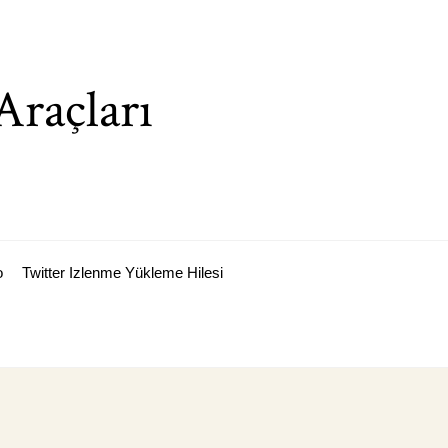
Araçları
o
Twitter Izlenme Yükleme Hilesi