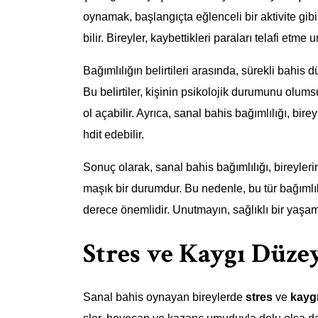
oynamak, başlangıçta eğlenceli bir aktivite g
bilir. Bireyler, kaybettikleri paraları telafi et
Bağımlılığın belirtileri arasında, sürekli bahis
Bu belirtiler, kişinin psikolojik durumunu olum
ol açabilir. Ayrıca, sanal bahis bağımlılığı, bire
hdit edebilir.
Sonuç olarak, sanal bahis bağımlılığı, bireyleri
maşık bir durumdur. Bu nedenle, bu tür bağıml
derece önemlidir. Unutmayın, sağlıklı bir yaşa
Stres ve Kaygı Düzey
Sanal bahis oynayan bireylerde
stres
ve
kayg