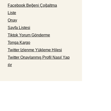
Facebook Beğeni Çoğaltma
Liste
Onay
Sayfa Listesi
Tiktok Yorum Gönderme
Tonga Kargo
Twitter Izlenme Yükleme Hilesi
Twitter Onaylanmış Profil Nasıl Yap
ılır