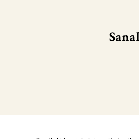
Sanal