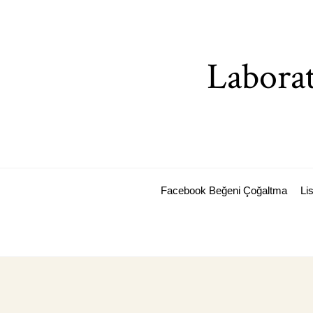
Skip
to
content
Laborat
Facebook Beğeni Çoğaltma
Li