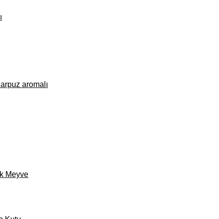
ı
arpuz aromalı
şık Meyve