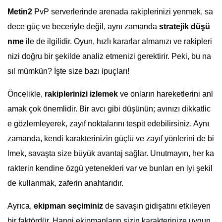
Metin2
PvP serverlerinde arenada rakiplerinizi yenmek, sa
dece güç ve beceriyle değil, aynı zamanda
stratejik düşü
nme
ile de ilgilidir. Oyun, hızlı kararlar almanızı ve rakipleri
nizi doğru bir şekilde analiz etmenizi gerektirir. Peki, bu na
sıl mümkün? İşte size bazı ipuçları!
Öncelikle,
rakiplerinizi izlemek
ve onların hareketlerini anl
amak çok önemlidir. Bir avcı gibi düşünün; avınızı dikkatlic
e gözlemleyerek, zayıf noktalarını tespit edebilirsiniz. Aynı
zamanda, kendi karakterinizin güçlü ve zayıf yönlerini de bi
lmek, savaşta size büyük avantaj sağlar. Unutmayın, her ka
rakterin kendine özgü yetenekleri var ve bunları en iyi şekil
de kullanmak, zaferin anahtarıdır.
Ayrıca,
ekipman seçiminiz
de savaşın gidişatını etkileyen
bir faktördür. Hangi ekipmanların sizin karakterinize uygun