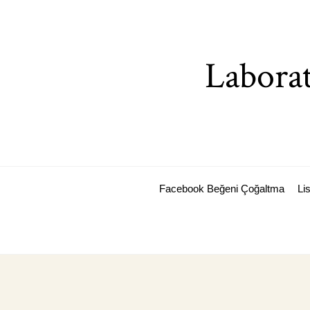
Skip
to
content
Laborat
Facebook Beğeni Çoğaltma
Li