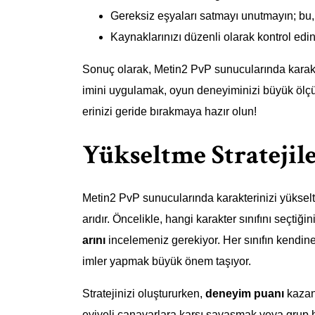
Gereksiz eşyaları satmayı unutmayın; bu,
Kaynaklarınızı düzenli olarak kontrol edin
Sonuç olarak, Metin2 PvP sunucularında karakte
imini uygulamak, oyun deneyiminizi büyük ölçüde
erinizi geride bırakmaya hazır olun!
Yükseltme Stratejile
Metin2 PvP sunucularında karakterinizi yüksel
arıdır. Öncelikle, hangi karakter sınıfını seçt
arını
incelemeniz gerekiyor. Her sınıfın kendine
imler yapmak büyük önem taşıyor.
Stratejinizi oluştururken,
deneyim puanı
kazanm
eviyeli canavarlara karşı savaşmak veya grup