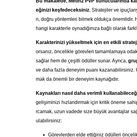
Bu makalede, Metin2 PvP sunucularında karakt
eğinizi keşfedeceksiniz.
Stratejiler ve ipuçlar
n, doğru yöntemleri bilmek oldukça önemlidir. He
hangi karakterle oynadığınıza bağlı olarak farkl
Karakterinizi yükseltmek için en etkili stratej
orsanız, öncelikle görevleri tamamlamaya oda
sağlar hem de çeşitli ödüller sunar. Ayrıca,
gru
ve daha fazla deneyim puanı kazanabilirsiniz.
mak da önemli bir deneyim kaynağıdır.
Kaynakları nasıl daha verimli kullanabileceğ
gelişiminizi hızlandırmak için kritik öneme sahip
rcamak, uzun vadede size büyük avantajlar sağl
ulabilirsiniz:
Görevlerden elde ettiğiniz ödülleri önceli