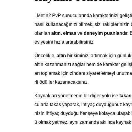
, Metin2 PvP sunucularında karakterinizi gelişt
nasıl kullanacağınızı bilmek, sizi rakiplerinizi
olanları
altın, elmas
ve
deneyim puanları
dır.
eviyesini hızla artırabilirsiniz.
Öncelikle,
altın
birikiminizi artırmak için günl
altın kazanmanızı sağlar hem de karakter geliş
arı toplamak için zindanı ziyaret etmeyi unutm
rli ödüller kazanacaksınız.
Kaynakları yönetmenin bir diğer yolu ise
takas
cularla takas yaparak, ihtiyaç duyduğunuz kayna
nizin ihtiyaç duyduğu her şeye kolayca ulaşabil
ü olmak yetmez, aynı zamanda akıllıca kaynak