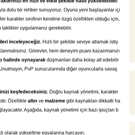
erinizi en hızlı ve etkili şekilde nasıl yükseltebilec
ıyla dolu bir rehber sunuyoruz. Oyuna yeni başlayanlar içi
r karakter sınıfının kendine özgü özellikleri olduğu için,
ı taktikler uygulamanız gerekebilir.
ileri inceleyeceğiz.
Hızlı bir şekilde seviye atlamak istiy
klanmalısınız. Görevler, hem deneyim puanı kazanmanızı
p halinde oynayarak
düşmanları daha kolay alt edebilir
 Unutmayın, PvP sunucularında diğer oyuncularla savaş
inizi keşfedeceksiniz.
Doğru kaynak yönetimi, karakter
tir. Özellikle
altın
ve
malzeme
gibi kaynakları dikkatli ha
ayacaktır. Aşağıda, kaynak yönetimi için bazı ipuçları b
kli olarak yükseltme eşyalarına harcayın.