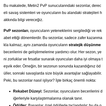
Bu makalede, Metin2 PvP sunucularındaki sezonlar, derec
eli savaş sistemleri ve oyuncuların bu alandaki stratejileri h
akkında bilgi vereceğiz.
PvP sezonları
, oyuncuların yeteneklerini sergilediği ve rek
abet ettiği dönemlerdir. Bu sezonlar, sadece zafer kazanma
kla kalmaz, aynı zamanda oyuncuların
stratejik düşünme
becerilerini de geliştirmelerine yardımcı olur. Her sezon, ye
ni zorluklar ve fırsatlar sunarak oyuncuları daha iyi olmaya t
eşvik eder. Örneğin, bir sezonun sonunda kazandığınız öd
üller, sonraki savaşlarda size büyük avantajlar sağlayabilir.
Peki, bu sezonlar nasıl işliyor? İşte birkaç önemli nokta:
Rekabet Düzeyi:
Sezonlar, oyuncuların becerilerini d
iğerleriyle karşılaştırmalarına olanak tanır.
Ödüller:
Başarılar, özel ödüllerle taçlandırılır; bu da o