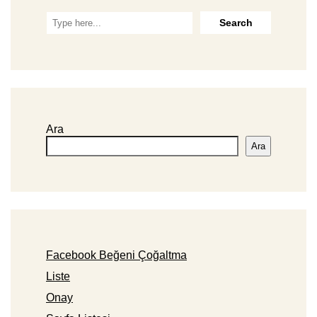
Ara
Ara
Facebook Beğeni Çoğaltma
Liste
Onay