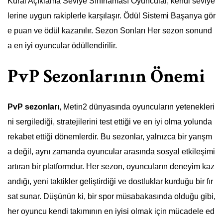
Kural Açıklama Seviye Sınırlaması Oyuncular, kendi seviye
lerine uygun rakiplerle karşılaşır. Ödül Sistemi Başarıya gör
e puan ve ödül kazanılır. Sezon Sonları Her sezon sonund
a en iyi oyuncular ödüllendirilir.
PvP Sezonlarının Önemi
PvP sezonları
, Metin2 dünyasında oyuncuların yetenekleri
ni sergilediği, stratejilerini test ettiği ve en iyi olma yolunda
rekabet ettiği dönemlerdir. Bu sezonlar, yalnızca bir yarışm
a değil, aynı zamanda oyuncular arasında sosyal etkileşimi
artıran bir platformdur. Her sezon, oyuncuların deneyim kaz
andığı, yeni taktikler geliştirdiği ve dostluklar kurduğu bir fır
sat sunar. Düşünün ki, bir spor müsabakasında olduğu gibi,
her oyuncu kendi takımının en iyisi olmak için mücadele ed