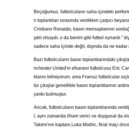
Birçoğumuz, futbolcuların saha içindeki perform
n toplantıları sırasında verdikleri çarpıcı beya
Cristiano Ronaldo, basın mensuplarının sordu
şıklı olsaydı, o da benim gibi futbol oynardı.” 
sadece saha içinde değil, dışında da ne kadar re
Bazı futbolcuların basın toplantılarındaki çıkışl
nchester United'ın efsanevi futbolcusu Eric Ca
klarını bilmiyorum, ama Fransız futbolcular sıçtık
tür çıkışlar genellikle basın toplantılarının 
yankı bulmuştur.
Ancak, futbolcuların basın toplantılarında verd
l, aynı zamanda ilham verici ve duygusal da ola
Takımı'nın kaptanı Luka Modric, final maçı önces