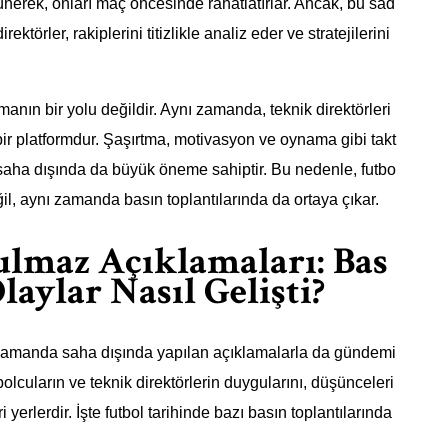
rünerek, onları maç öncesinde rahatlatırlar. Ancak, bu sad
ektörler, rakiplerini titizlikle analiz eder ve stratejilerini
manın bir yolu değildir. Aynı zamanda, teknik direktörleri
ri bir platformdur. Şaşırtma, motivasyon ve oynama gibi takt
 saha dışında da büyük öneme sahiptir. Bu nedenle, futbo
l, aynı zamanda basın toplantılarında da ortaya çıkar.
ulmaz Açıklamaları: Bas
laylar Nasıl Gelişti?
 zamanda saha dışında yapılan açıklamalarla da gündemi
utbolcuların ve teknik direktörlerin duygularını, düşünceleri
i yerlerdir. İşte futbol tarihinde bazı basın toplantılarında