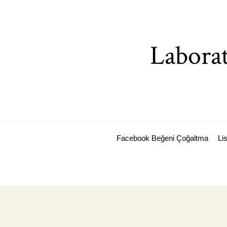
Skip
to
content
Laborat
Facebook Beğeni Çoğaltma
Li