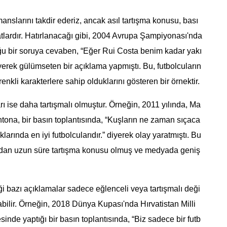
anslarını takdir ederiz, ancak asıl tartışma konusu, bası
natlardır. Hatırlanacağı gibi, 2004 Avrupa Şampiyonası'nda
ğu bir soruya cevaben, “Eğer Rui Costa benim kadar yakı
diyerek gülümseten bir açıklama yapmıştı. Bu, futbolcuların
nkli karakterlere sahip olduklarını gösteren bir örnektir.
arı ise daha tartışmalı olmuştur. Örneğin, 2011 yılında, Ma
ntona, bir basın toplantısında, “Kuşların ne zaman sıçaca
larında en iyi futbolcularıdır.” diyerek olay yaratmıştı. Bu
ardından uzun süre tartışma konusu olmuş ve medyada geniş
iği bazı açıklamalar sadece eğlenceli veya tartışmalı deği
bilir. Örneğin, 2018 Dünya Kupası'nda Hırvatistan Milli
inde yaptığı bir basın toplantısında, “Biz sadece bir futb