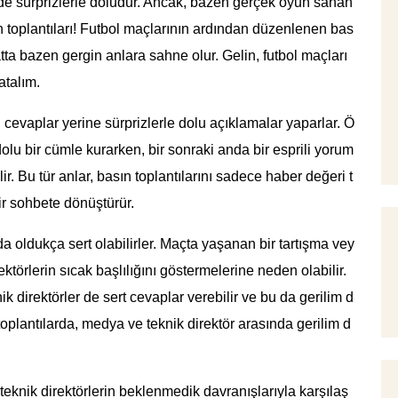
e sürprizlerle doludur. Ancak, bazen gerçek oyun sahan
n toplantıları! Futbol maçlarının ardından düzenlenen bas
atta bazen gergin anlara sahne olur. Gelin, futbol maçları
atalım.
 cevaplar yerine sürprizlerle dolu açıklamalar yaparlar. Ö
olu bir cümle kurarken, bir sonraki anda bir esprili yorum
. Bu tür anlar, basın toplantılarını sadece haber değeri t
bir sohbete dönüştürür.
nda oldukça sert olabilirler. Maçta yaşanan bir tartışma vey
ktörlerin sıcak başlılığını göstermelerine neden olabilir.
 direktörler de sert cevaplar verebilir ve bu da gerilim d
toplantılarda, medya ve teknik direktör arasında gerilim d
teknik direktörlerin beklenmedik davranışlarıyla karşılaş