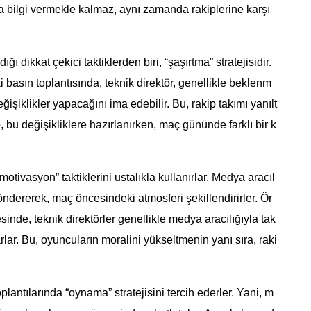
da bilgi vermekle kalmaz, aynı zamanda rakiplerine karşı
ığı dikkat çekici taktiklerden biri, “şaşırtma” stratejisidir.
 basın toplantısında, teknik direktör, genellikle beklenm
işiklikler yapacağını ima edebilir. Bu, rakip takımı yanılt
, bu değişikliklere hazırlanırken, maç gününde farklı bir k
“motivasyon” taktiklerini ustalıkla kullanırlar. Medya aracıl
öndererek, maç öncesindeki atmosferi şekillendirirler. Ör
inde, teknik direktörler genellikle medya aracılığıyla tak
ar. Bu, oyuncuların moralini yükseltmenin yanı sıra, raki
oplantılarında “oynama” stratejisini tercih ederler. Yani, m