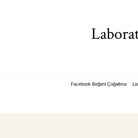
Skip
to
content
Laborat
Facebook Beğeni Çoğaltma
Li