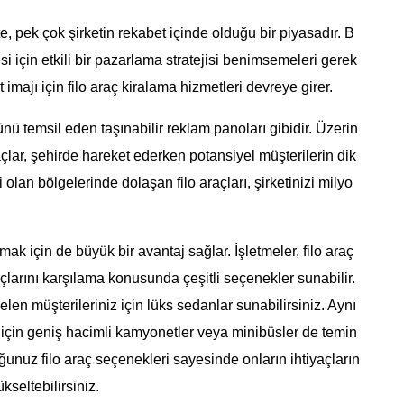
te, pek çok şirketin rekabet içinde olduğu bir piyasadır. B
si için etkili bir pazarlama stratejisi benimsemeleri gerek
t imajı için filo araç kiralama hizmetleri devreye girer.
ünü temsil eden taşınabilir reklam panoları gibidir. Üzerin
raçlar, şehirde hareket ederken potansiyel müşterilerin dik
ği olan bölgelerinde dolaşan filo araçları, şirketinizi milyo
rmak için de büyük bir avantaj sağlar. İşletmeler, filo araç
açlarını karşılama konusunda çeşitli seçenekler sunabilir.
gelen müşterileriniz için lüks sedanlar sunabilirsiniz. Aynı
z için geniş hacimli kamyonetler veya minibüsler de temin
ğunuz filo araç seçenekleri sayesinde onların ihtiyaçların
kseltebilirsiniz.