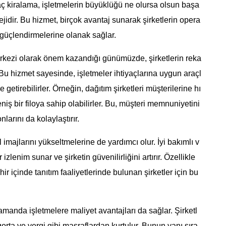
 araç kiralama, işletmelerin büyüklüğü ne olursa olsun başa
ratejidir. Bu hizmet, birçok avantaj sunarak şirketlerin opera
ı güçlendirmelerine olanak sağlar.
merkezi olarak önem kazandığı günümüzde, şirketlerin reka
 Bu hizmet sayesinde, işletmeler ihtiyaçlarına uygun araçl
 getirebilirler. Örneğin, dağıtım şirketleri müşterilerine hı
iş bir filoya sahip olabilirler. Bu, müşteri memnuniyetini
larını da kolaylaştırır.
l imajlarını yükseltmelerine de yardımcı olur. İyi bakımlı v
zlenim sunar ve şirketin güvenilirliğini artırır. Özellikle
ir içinde tanıtım faaliyetlerinde bulunan şirketler için bu
zamanda işletmelere maliyet avantajları da sağlar. Şirketl
gorta ve vergi gibi masraflardan kurtulur. Bunun yanı sıra,