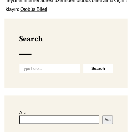
HeyBilet internet adresi üzerinden otobüs bileti almak için t
ıklayın:
Otobüs Bileti
Search
Ara
Ara