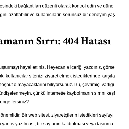
tesindeki bağlantıları düzenli olarak kontrol edin ve günc
ğını azaltabilir ve kullanıcıların sorunsuz bir deneyim yaş
manın Sırrı: 404 Hatası
luşturmayı hayal ettiniz. Heyecanla içeriği yazdınız, görse
k, kullanıcılar sitenizi ziyaret etmek istediklerinde karşıla
hoşnut olmayacaklarını biliyorsunuz. Bu, çevrimiçi varlığı
r. Endişelenmeyin, çünkü internette kaybolmanın sırrını keşf
 engellersiniz?
mlidir. Bir web sitesi, ziyaretçilerin istedikleri sayfayı
yanlış yazılması, bir sayfanın kaldırılması veya taşınma