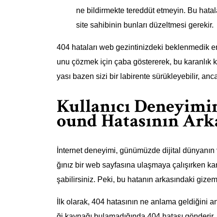
ne bildirmekte tereddüt etmeyin. Bu hatal
site sahibinin bunları düzeltmesi gerekir.
404 hataları web gezintinizdeki beklenmedik eng
unu çözmek için çaba göstererek, bu karanlık k
yası bazen sizi bir labirente sürükleyebilir, 
Kullanıcı Deneyimi
ound Hatasının Ark
İnternet deneyimi, günümüzde dijital dünyanın 
ğınız bir web sayfasına ulaşmaya çalışırken kar
şabilirsiniz. Peki, bu hatanın arkasındaki gizem
İlk olarak, 404 hatasının ne anlama geldiğini a
ği kaynağı bulamadığında 404 hatası gönderir. B