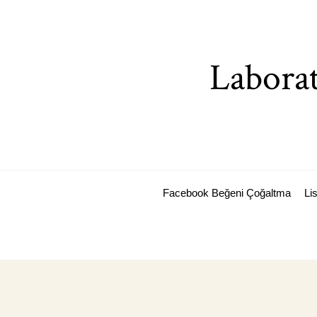
Skip
to
content
Laborat
Facebook Beğeni Çoğaltma
Li