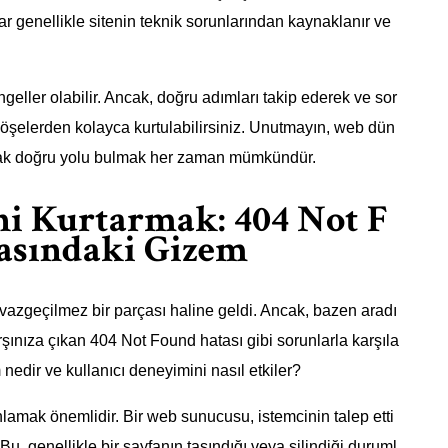
ar genellikle sitenin teknik sorunlarından kaynaklanır ve
eller olabilir. Ancak, doğru adımları takip ederek ve sor
öşelerden kolayca kurtulabilirsiniz. Unutmayın, web dün
ancak doğru yolu bulmak her zaman mümkündür.
ni Kurtarmak: 404 Not F
asındaki Gizem
vazgeçilmez bir parçası haline geldi. Ancak, bazen aradı
şınıza çıkan 404 Not Found hatası gibi sorunlarla karşıla
 nedir ve kullanıcı deneyimini nasıl etkiler?
nlamak önemlidir. Bir web sunucusu, istemcinin talep etti
u, genellikle bir sayfanın taşındığı veya silindiği duruml