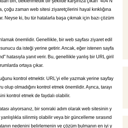
an biri, beklenmedik bir şekilde karşınıza çıkan “404 N
, çoğu zaman web sitesi ziyaretçilerini hayal kırıklığına
ar. Neyse ki, bu tür hatalarla başa çıkmak için bazı çözüm
amak önemlidir. Genellikle, bir web sayfası ziyaret edil
 sunucu da isteği yerine getirir. Ancak, eğer istenen sayfa
atasıyla yanıt verir. Bu, genellikle yanlış bir URL giril
rumlarda ortaya çıkar.
uğunu kontrol etmektir. URL'yi elle yazmak yerine sayfay
ru olup olmadığını kontrol etmek önemlidir. Ayrıca, tarayı
ni kontrol etmek de faydalı olabilir.
sı alıyorsanız, bir sonraki adım olarak web sitesinin y
yanlışlıkla silinmiş olabilir veya bir güncelleme sırasınd
hatanın nedenini belirlemenin ve çözüm bulmanın en iyi y