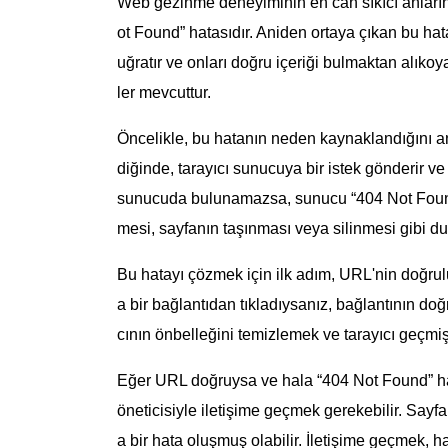
Web gezinme deneyiminin en can sıkıcı anlarınd
ot Found” hatasıdır. Aniden ortaya çıkan bu hata
uğratır ve onları doğru içeriği bulmaktan alıkoy
ler mevcuttur.
Öncelikle, bu hatanın neden kaynaklandığını anl
diğinde, tarayıcı sunucuya bir istek gönderir ve
sunucuda bulunamazsa, sunucu “404 Not Found” h
mesi, sayfanın taşınması veya silinmesi gibi du
Bu hatayı çözmek için ilk adım, URL'nin doğrul
a bir bağlantıdan tıkladıysanız, bağlantının doğ
cının önbelleğini temizlemek ve tarayıcı geçmişi
Eğer URL doğruysa ve hala “404 Not Found” hata
öneticisiyle iletişime geçmek gerekebilir. Sayfa 
a bir hata oluşmuş olabilir. İletişime geçmek, 